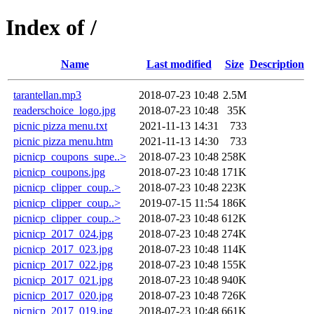
Index of /
Name
Last modified
Size
Description
tarantellan.mp3
2018-07-23 10:48
2.5M
readerschoice_logo.jpg
2018-07-23 10:48
35K
picnic pizza menu.txt
2021-11-13 14:31
733
picnic pizza menu.htm
2021-11-13 14:30
733
picnicp_coupons_supe..>
2018-07-23 10:48
258K
picnicp_coupons.jpg
2018-07-23 10:48
171K
picnicp_clipper_coup..>
2018-07-23 10:48
223K
picnicp_clipper_coup..>
2019-07-15 11:54
186K
picnicp_clipper_coup..>
2018-07-23 10:48
612K
picnicp_2017_024.jpg
2018-07-23 10:48
274K
picnicp_2017_023.jpg
2018-07-23 10:48
114K
picnicp_2017_022.jpg
2018-07-23 10:48
155K
picnicp_2017_021.jpg
2018-07-23 10:48
940K
picnicp_2017_020.jpg
2018-07-23 10:48
726K
picnicp_2017_019.jpg
2018-07-23 10:48
661K